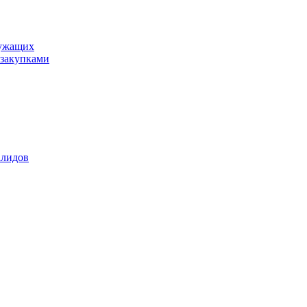
лужащих
закупками
алидов