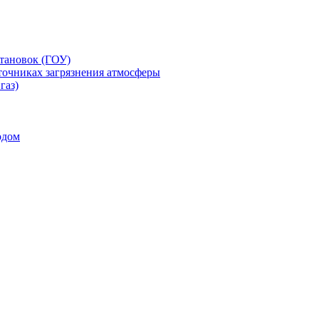
тановок (ГОУ)
точниках загрязнения атмосферы
газ)
одом