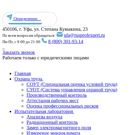
Определение...
450106, г. Уфа, ул. Степана Кувыкина, 23
ufa@rusprofexpert.ru
По всем вопросам обращаться:
8 (800) 301-93-14
Пн-Пт, с 9:00 до 21:00
Заказать звонок
Работаем только с юридическими лицами
Главная
Охрана труда
СОУТ (Специальная оценка условий труда)
СУОТ (Система управления охраной труда)
Производственный контроль
Аттестация рабочих мест
Оценка профессиональных рисков
Испытательная лаборатория
Анализы воздуха
Радиационный контроль
Замер электромагнитного поля
Измерение микроклимата