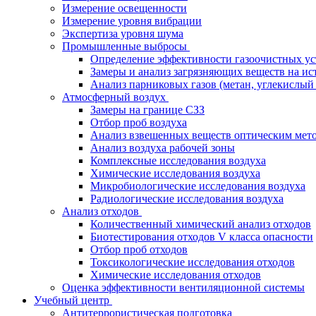
Измерение освещенности
Измерение уровня вибрации
Экспертиза уровня шума
Промышленные выбросы
Определение эффективности газоочистных ус
Замеры и анализ загрязняющих веществ на ис
Анализ парниковых газов (метан, углекислый 
Атмосферный воздух
Замеры на границе СЗЗ
Отбор проб воздуха
Анализ взвешенных веществ оптическим мет
Анализ воздуха рабочей зоны
Комплексные исследования воздуха
Химические исследования воздуха
Микробиологические исследования воздуха
Радиологические исследования воздуха
Анализ отходов
Количественный химический анализ отходов
Биотестирования отходов V класса опасности
Отбор проб отходов
Токсикологические исследования отходов
Химические исследования отходов
Оценка эффективности вентиляционной системы
Учебный центр
Антитеррористическая подготовка