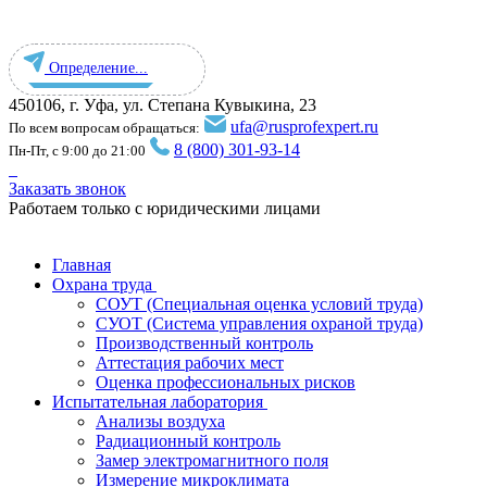
Определение...
450106, г. Уфа, ул. Степана Кувыкина, 23
ufa@rusprofexpert.ru
По всем вопросам обращаться:
8 (800) 301-93-14
Пн-Пт, с 9:00 до 21:00
Заказать звонок
Работаем только с юридическими лицами
Главная
Охрана труда
СОУТ (Специальная оценка условий труда)
СУОТ (Система управления охраной труда)
Производственный контроль
Аттестация рабочих мест
Оценка профессиональных рисков
Испытательная лаборатория
Анализы воздуха
Радиационный контроль
Замер электромагнитного поля
Измерение микроклимата