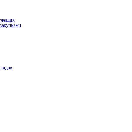
лужащих
закупками
алидов