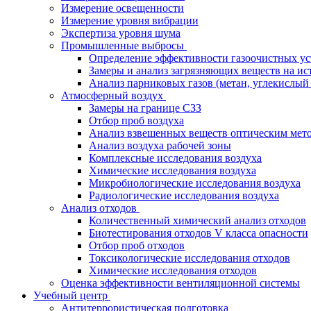
Измерение освещенности
Измерение уровня вибрации
Экспертиза уровня шума
Промышленные выбросы
Определение эффективности газоочистных ус
Замеры и анализ загрязняющих веществ на ис
Анализ парниковых газов (метан, углекислый 
Атмосферный воздух
Замеры на границе СЗЗ
Отбор проб воздуха
Анализ взвешенных веществ оптическим мет
Анализ воздуха рабочей зоны
Комплексные исследования воздуха
Химические исследования воздуха
Микробиологические исследования воздуха
Радиологические исследования воздуха
Анализ отходов
Количественный химический анализ отходов
Биотестирования отходов V класса опасности
Отбор проб отходов
Токсикологические исследования отходов
Химические исследования отходов
Оценка эффективности вентиляционной системы
Учебный центр
Антитеррористическая подготовка