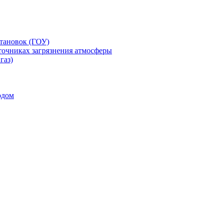
тановок (ГОУ)
точниках загрязнения атмосферы
газ)
одом