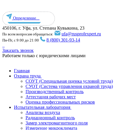
Определение...
450106, г. Уфа, ул. Степана Кувыкина, 23
ufa@rusprofexpert.ru
По всем вопросам обращаться:
8 (800) 301-93-14
Пн-Пт, с 9:00 до 21:00
Заказать звонок
Работаем только с юридическими лицами
Главная
Охрана труда
СОУТ (Специальная оценка условий труда)
СУОТ (Система управления охраной труда)
Производственный контроль
Аттестация рабочих мест
Оценка профессиональных рисков
Испытательная лаборатория
Анализы воздуха
Радиационный контроль
Замер электромагнитного поля
Измерение микроклимата