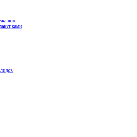
лужащих
закупками
алидов