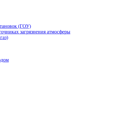
тановок (ГОУ)
точниках загрязнения атмосферы
газ)
одом