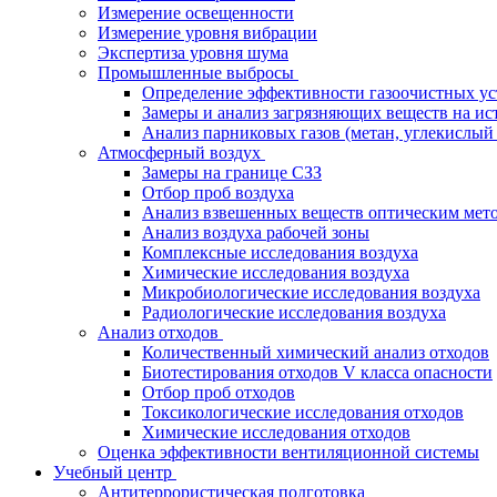
Измерение освещенности
Измерение уровня вибрации
Экспертиза уровня шума
Промышленные выбросы
Определение эффективности газоочистных ус
Замеры и анализ загрязняющих веществ на ис
Анализ парниковых газов (метан, углекислый 
Атмосферный воздух
Замеры на границе СЗЗ
Отбор проб воздуха
Анализ взвешенных веществ оптическим мет
Анализ воздуха рабочей зоны
Комплексные исследования воздуха
Химические исследования воздуха
Микробиологические исследования воздуха
Радиологические исследования воздуха
Анализ отходов
Количественный химический анализ отходов
Биотестирования отходов V класса опасности
Отбор проб отходов
Токсикологические исследования отходов
Химические исследования отходов
Оценка эффективности вентиляционной системы
Учебный центр
Антитеррористическая подготовка