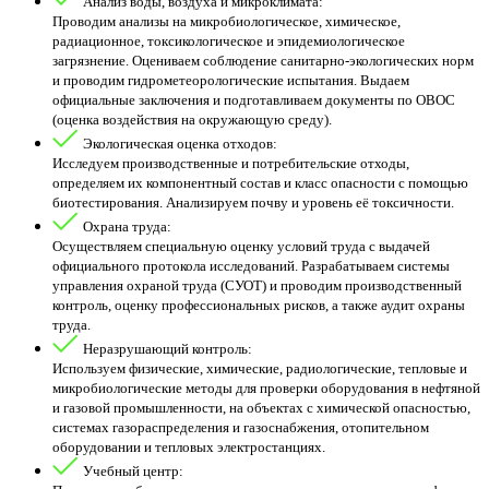
Анализ воды, воздуха и микроклимата:
Проводим анализы на микробиологическое, химическое,
радиационное, токсикологическое и эпидемиологическое
загрязнение. Оцениваем соблюдение санитарно-экологических норм
и проводим гидрометеорологические испытания. Выдаем
официальные заключения и подготавливаем документы по ОВОС
(оценка воздействия на окружающую среду).
Экологическая оценка отходов:
Исследуем производственные и потребительские отходы,
определяем их компонентный состав и класс опасности с помощью
биотестирования. Анализируем почву и уровень её токсичности.
Охрана труда:
Осуществляем специальную оценку условий труда с выдачей
официального протокола исследований. Разрабатываем системы
управления охраной труда (СУОТ) и проводим производственный
контроль, оценку профессиональных рисков, а также аудит охраны
труда.
Неразрушающий контроль:
Используем физические, химические, радиологические, тепловые и
микробиологические методы для проверки оборудования в нефтяной
и газовой промышленности, на объектах с химической опасностью,
системах газораспределения и газоснабжения, отопительном
оборудовании и тепловых электростанциях.
Учебный центр: